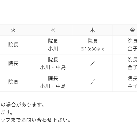
火
水
木
金
院長
院長
院
院長
小川
金
※13:30まで
院長
院
院長
／
小川・中島
金
院長
院
院長
／
小川・中島
金
在の場合があります。
ます。
タッフまでお問い合わせ下さい。