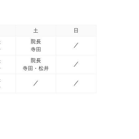
土
日
長
院長
／
子
寺田
長
院長
／
子
寺田・松井
長
／
／
子